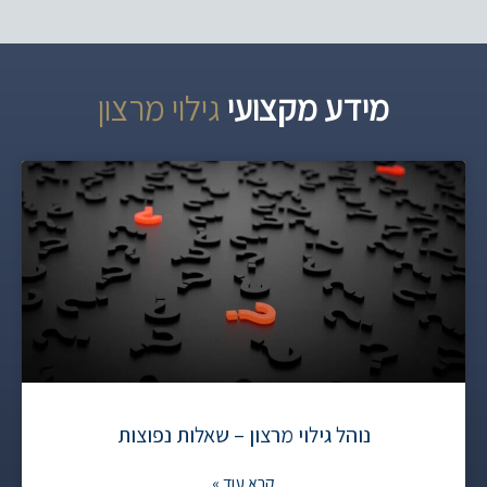
מידע מקצועי
ג
י
ל
ו
י
מ
ר
צ
ו
ן
נוהל גילוי מרצון – שאלות נפוצות
קרא עוד »