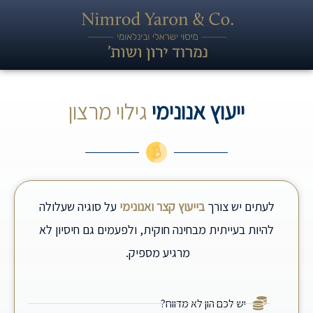
ייעוץ אנונימי
ג
י
ל
ו
י
מ
ר
צ
ו
ן
לעתים יש צורך
בייעוץ קצר ואנונימי
על סוגיה שעלולה
להיות בעייתית מבחינה חוקית, ולפעמים גם חיסיון לא
מרגיע מספיק.
יש לכם הון לא מדווח?