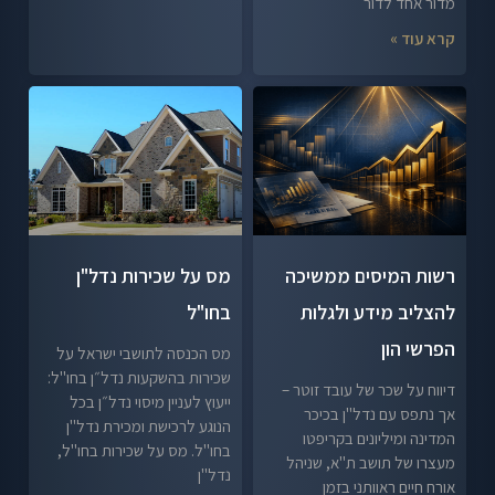
מדור אחד לדור
קרא עוד »
רשות המיסים ממשיכה
מס על שכירות נדל"ן
להצליב מידע ולגלות
בחו"ל
הפרשי הון
מס הכנסה לתושבי ישראל על
שכירות בהשקעות נדל״ן בחו"ל:
דיווח על שכר של עובד זוטר –
ייעוץ לעניין מיסוי נדל״ן בכל
אך נתפס עם נדל"ן בכיכר
הנוגע לרכישת ומכירת נדל"ן
המדינה ומיליונים בקריפטו
בחו"ל. מס על שכירות בחו"ל,
מעצרו של תושב ת"א, שניהל
נדל"ן
אורח חיים ראוותני בזמן