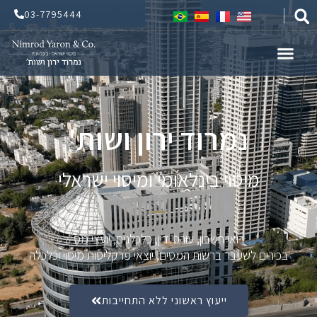
ילוג
03-7795444
תוכן
נמרוד ירון ושות'
מיסוי בינלאומי ומיסוי ישראלי
רואי חשבון, עורכי דין, כלכלנים, יועצי מס
בכירים לשעבר ברשות המסים, יוצאי פרקליטות מיסוי וכלכלה
ייעוץ ראשוני ללא התחייבות