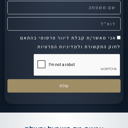
ש
פ
ם
ר
E
מ
ט
m
ש
י
ה
אני מאשר/ת קבלת דיוור פרסומי בהתאם
a
פ
ס
לחוק התקשורת ולמדיניות הפרטיות
i
ח
כ
l
ה
מ
ה
שלח