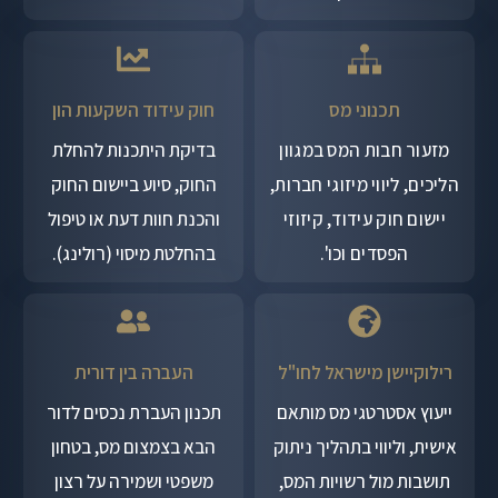
תכנוני מס
חוק עידוד השקעות הון
מזעור חבות המס במגוון
בדיקת היתכנות להחלת
הליכים, ליווי מיזוגי חברות,
החוק, סיוע ביישום החוק
יישום חוק עידוד, קיזוזי
והכנת חוות דעת או טיפול
הפסדים וכו'.
בהחלטת מיסוי (רולינג).
רילוקיישן מישראל לחו"ל
העברה בין דורית
ייעוץ אסטרטגי מס מותאם
תכנון העברת נכסים לדור
אישית, וליווי בתהליך ניתוק
הבא בצמצום מס, בטחון
תושבות מול רשויות המס,
משפטי ושמירה על רצון