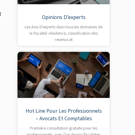
t
Opinions D’experts
Les Avis d’experts dans tous les domaines de
la fiscalité: résidence, classification des
revenus et
Hot Line Pour Les Professionnels
– Avocats Et Comptables
Première consultation gratuite pour les
professionnels, avec l’un de nos fiscalistes