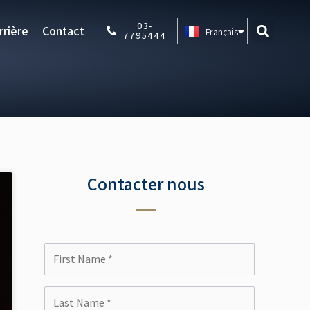
Español
03-
rrière
Contact
Français
Português
7795444
Contacter nous