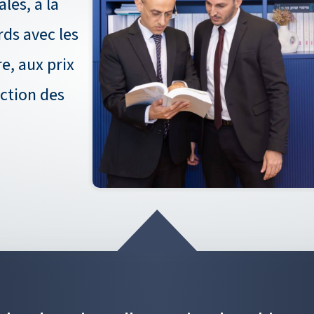
ales, à la
rds avec les
re, aux prix
nction des