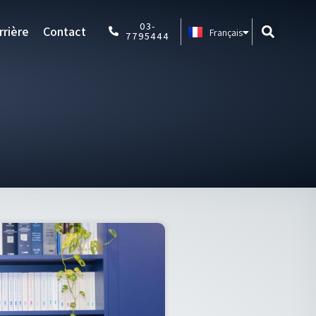
Español
03-
rrière
Contact
Français
Português
7795444