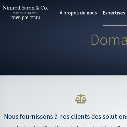
Aller
À propos de nous
Expertises
au
contenu
Domai
Nous fournissons à nos clients des solution