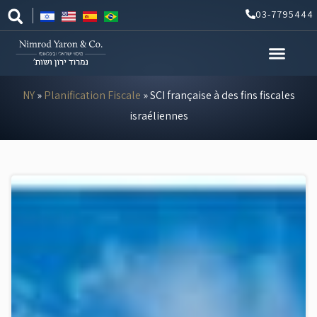
Aller
03-7795444
au
contenu
NY
»
Planification Fiscale
»
SCI française à des fins fiscales
israéliennes