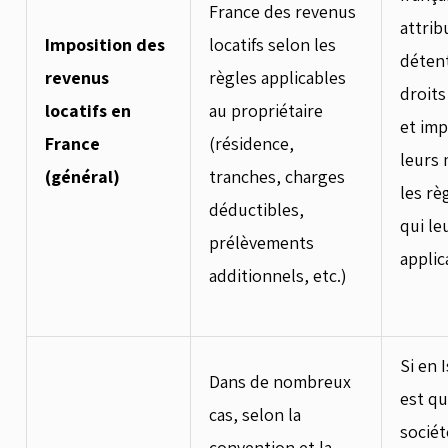
France des revenus
attrib
Imposition des
locatifs selon les
déten
revenus
règles applicables
droits
locatifs en
au propriétaire
et im
France
(résidence,
leurs 
(général)
tranches, charges
les rè
déductibles,
qui le
prélèvements
applic
additionnels, etc.)
Si en I
Dans de nombreux
est qu
cas, selon la
sociét
convention et la