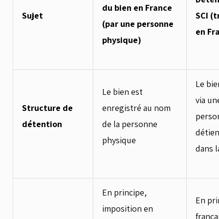
du bien en France
Sujet
SCI (
(par une personne
en Fr
physique)
Le bie
Le bien est
via un
Structure de
enregistré au nom
perso
détention
de la personne
détien
physique
dans l
En principe,
En pri
imposition en
frança