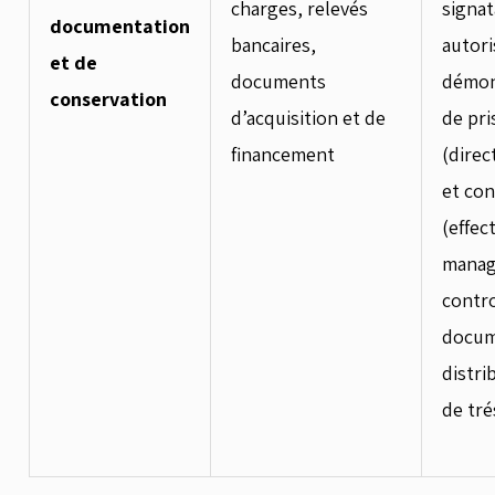
charges, relevés
signat
documentation
bancaires,
autori
et de
documents
démont
conservation
d’acquisition et de
de pri
financement
(direc
et con
(effec
manag
contro
docum
distri
de tré