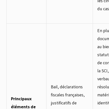
les ci
du cas
En plu
docume
au bie
statu
de con
la SCI
verbau
Bail, déclarations
résolu
fiscales françaises,
matéri
Principaux
justificatifs de
identi
éléments de