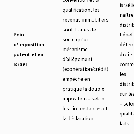
israél
qualification, les
naître
revenus immobiliers
distri
sont traités de
Point
bénéfi
sorte qu’un
d’imposition
déten
mécanisme
potentiel en
droits
d’allègement
Israël
comme
(exonération/crédit)
les
empêche en
distri
pratique la double
sur le
imposition – selon
– selo
les circonstances et
qualif
la déclaration
faits