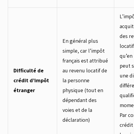
L’impô
acquit
des r
En général plus
locati
simple, car l’impôt
qu’en 
français est attribué
peut s
Difficulté de
au revenu locatif de
une di
crédit d’impôt
la personne
diffé
étranger
physique (tout en
qualif
dépendant des
momen
voies et de la
Par co
déclaration)
crédit