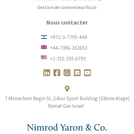
Gestion de contentieux fiscal
Nous contacter
+972-3-7795-444
+44-7356-261653
+1-332-255-6793
L
F
W
E
Y
i
a
h
n
o
n
c
a
v
u
k
e
t
e
t
7 Menachem Begin St.,Gibor Sport Building (33ème étage)
e
b
s
l
u
Ramat Gan Israël
d
o
a
o
b
i
o
p
p
e
n
k
p
e
-