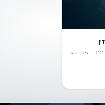
ין
צפו בהרצאה אונליין שהעביר נמרוד ירון ללשכת עורכי הדין בספטמבר 2020, בנושא תכנון מס