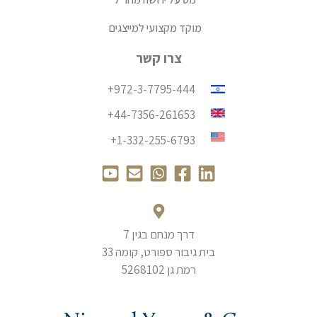
מוקד מקצועי למייצגים
צרו קשר
972-3-7795-444+
44-7356-261653+
1-332-255-6793+
Y
E
W
F
L
o
n
h
a
i
u
v
a
c
n
t
e
t
e
k
דרך מנחם בגין 7
u
l
s
b
e
בית גיבור ספורט, קומה 33
b
o
a
o
d
רמת גן 5268102
e
p
p
o
i
-
e
p
k
n