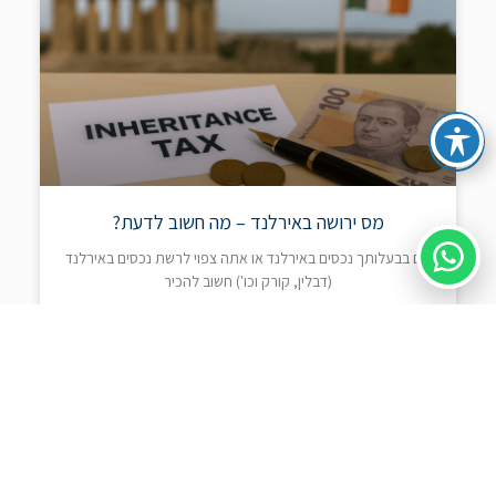
מס ירושה באירלנד – מה חשוב לדעת?
אם בבעלותך נכסים באירלנד או אתה צפוי לרשת נכסים באירלנד
(דבלין, קורק וכו') חשוב להכיר