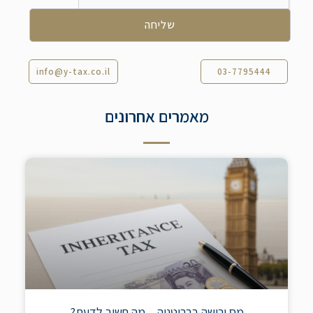
info@y-tax.co.il
03-7795444
מאמרים אחרונים
מס ירושה בבריטניה – מה חשוב לדעת?