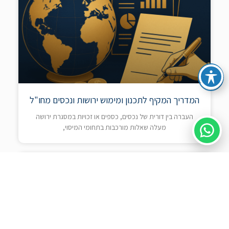
המדריך המקיף לתכנון ומימוש ירושות ונכסים מחו"ל
העברה בין דורית של נכסים, כספים או זכויות במסגרת ירושה
מעלה שאלות מורכבות בתחומי המיסוי,