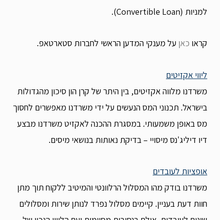
למניות (Convertible Loan).
קראו
כאן
על מענקי המדען הראשי לחברות סטארטאפ.
ליווי אקזיטים
משרדנו מלווה אקזיטים, בין היתר של קרן הון סיכון מהגדולות
בישראל. תכנוני המס הנעשים על ידי משרדנו מאפשרים לחסוך
מס באופן משמעותי. במסגרת ההכנה לאקזיט משרדנו מבצע
דיו דיליג'נס מיסויי – בדיקת נאותות בנושאי מיסים.
אופציות לעובדים
משרדנו בודק מהו המסלול הרלוונטי והמיטיב ללקוח תוך מתן
חוות דעת בעניין. קיימים מסלול נפרד לנותן שירות ומסלולים
שונים לעובדים, אולם בנסיבות מסוימות ועם הליווי הנכון של