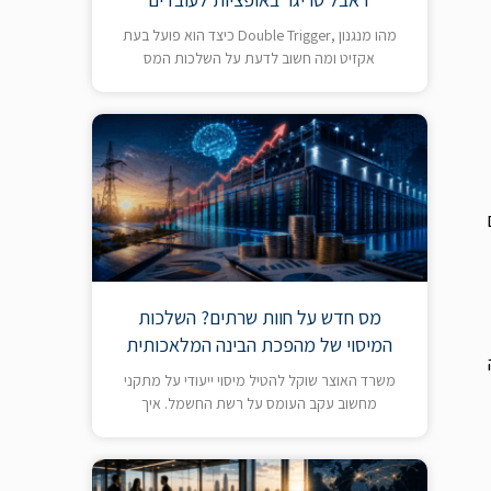
מהו מנגנון ,Double Trigger כיצד הוא פועל בעת
אקזיט ומה חשוב לדעת על השלכות המס
מס חדש על חוות שרתים? השלכות
המיסוי של מהפכת הבינה המלאכותית
משרד האוצר שוקל להטיל מיסוי ייעודי על מתקני
מחשוב עקב העומס על רשת החשמל. איך