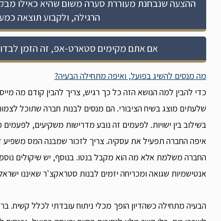
ההצעה שנבחנת מעוררת סערה משום שהיא כאילו מבק
הרגילה, ולקבוע תוצאה כמע
אם אתם מקימים סטארט-אפ, זה הזמן לבדוק
מה מנסים להשיג בפועל, ואיפה מתחילה הבעיה?
כדי להבין למה הנושא הזה כל כך רגיש, צריך להבין קודם מה מי
שלעתים מוצג בשיח הציבורי. הם מנסים לבנות חברה שתוכל לצמוח
בשילוב בין ישויות. לפעמים זה נובע מדרישות משקיעים, לפעמים 
איפה החברה תפעיל את עסקיה. צריך לזכור שמבנה המס משפיע ד
החברה משלמת אלא מה הוא מקבל בנטו. בנוסף, יש שיקולים נוספים
אנטישמיות שגואה ומכריחה יזמים לבנות סטראקצ'ר שאיננו ישראלי 
הבעיה מתחילה כשהדיון הופך מכלי ניתוח עובדתי לכלל קשיח. ב